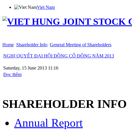
Viet Nam
Home
Introduction
Products
Shareholder Info
News
Distribution
Employment
Con
Home
Shareholder Info
General Meeting of Shareholders
NGHỊ QUYẾT ĐẠI HỘI ĐỒNG CỔ ĐÔNG NĂM 2013
Saturday, 15 June 2013 11:16
Đọc thêm
SHAREHOLDER INFO
Annual Report