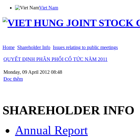
Viet Nam
Home
Introduction
Products
Shareholder Info
News
Distribution
Employment
Con
Home
Shareholder Info
Issues relating to public meetings
QUYẾT ĐỊNH PHÂN PHỐI CỔ TỨC NĂM 2011
Monday, 09 April 2012 08:48
Đọc thêm
SHAREHOLDER INFO
Annual Report